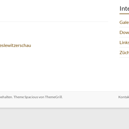
Int
Gale
Dow
Link
slewitzerschau
Züch
rbehalten. Theme
Spacious
von ThemeGrill.
Kontak