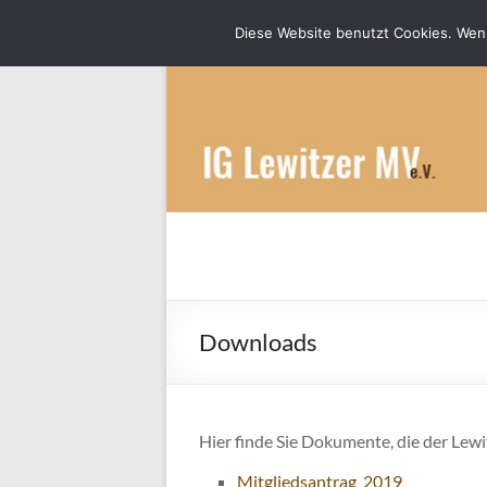
Diese Website benutzt Cookies. Wenn
Zum
Inhalt
springen
IGLewitzer-MV
Bunte Ponys für Groß und Klein
Downloads
Hier finde Sie Dokumente, die der Lewi
Mitgliedsantrag_2019