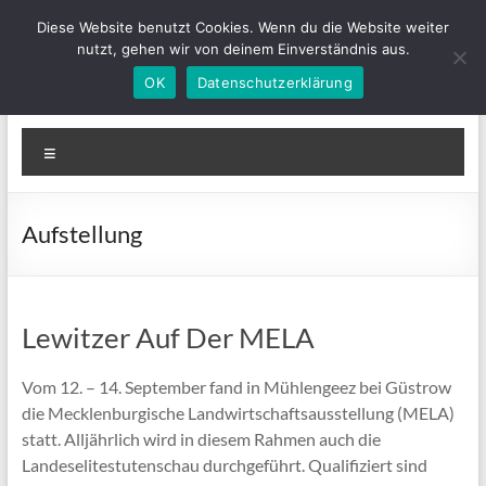
Zum
Diese Website benutzt Cookies. Wenn du die Website weiter
Inhalt
nutzt, gehen wir von deinem Einverständnis aus.
springen
OK
Datenschutzerklärung
IGLewitzer-MV
Bunte Ponys für Groß und Klein
Menü
Aufstellung
Lewitzer Auf Der MELA
Vom 12. – 14. September fand in Mühlengeez bei Güstrow
die Mecklenburgische Landwirtschaftsausstellung (MELA)
statt. Alljährlich wird in diesem Rahmen auch die
Landeselitestutenschau durchgeführt. Qualifiziert sind