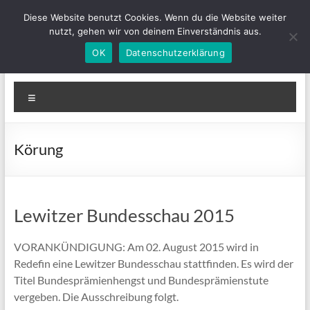
Zum
Diese Website benutzt Cookies. Wenn du die Website weiter
Inhalt
nutzt, gehen wir von deinem Einverständnis aus.
springen
OK
Datenschutzerklärung
IGLewitzer-MV
Bunte Ponys für Groß und Klein
Menü
Körung
Lewitzer Bundesschau 2015
VORANKÜNDIGUNG: Am 02. August 2015 wird in
Redefin eine Lewitzer Bundesschau stattfinden. Es wird der
Titel Bundesprämienhengst und Bundesprämienstute
vergeben. Die Ausschreibung folgt.