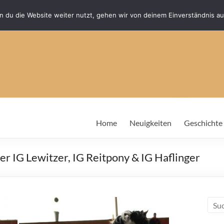
 du die Website weiter nutzt, gehen wir von deinem Einverständnis au
Home
Neuigkeiten
Geschichte
r IG Lewitzer, IG Reitpony & IG Haflinger