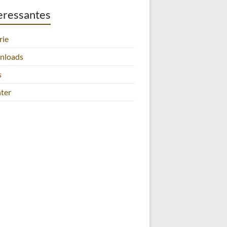
eressantes
rie
nloads
s
ter