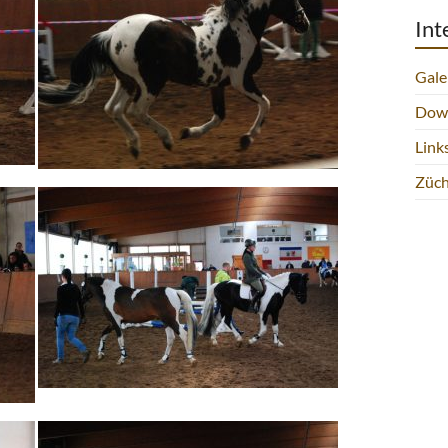
Int
Gale
Dow
Link
Züch