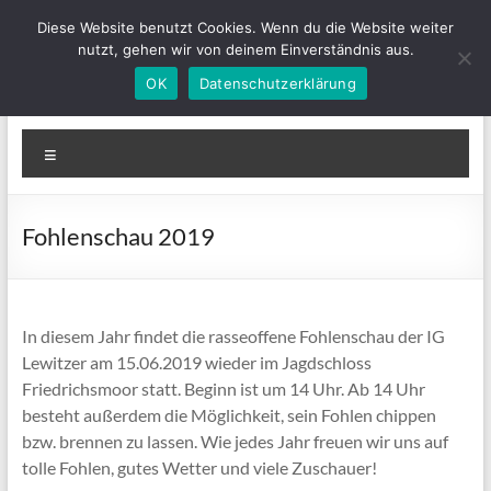
Zum
Diese Website benutzt Cookies. Wenn du die Website weiter
Inhalt
nutzt, gehen wir von deinem Einverständnis aus.
springen
OK
Datenschutzerklärung
IGLewitzer-MV
Bunte Ponys für Groß und Klein
Menü
Fohlenschau 2019
In diesem Jahr findet die rasseoffene Fohlenschau der IG
Lewitzer am 15.06.2019 wieder im Jagdschloss
Friedrichsmoor statt. Beginn ist um 14 Uhr. Ab 14 Uhr
besteht außerdem die Möglichkeit, sein Fohlen chippen
bzw. brennen zu lassen. Wie jedes Jahr freuen wir uns auf
tolle Fohlen, gutes Wetter und viele Zuschauer!