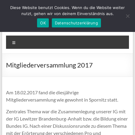
Zum
Diese Website benutzt Cookies. Wenn du die Website weiter
Inhalt
nutzt, gehen wir von deinem Einverständnis aus.
springen
OK
Datenschutzerklärung
IGLewitzer-MV
Bunte Ponys für Groß und Klein
Menü
Mitgliederversammlung 2017
Am 18.02.2017 fand die diesjährige
Mitgliederversammlung wie gewohnt in Spornitz statt.
Zentrales Thema war die Zusammenlegung unserer IG mit
der IG Lewitzer Brandenburg-Anhalt bzw. die Bildung einer
Bundes IG. Nach einer Diskussionsrunde zu diesem Thema
mit der Erörterung der verschiedenen Pro und