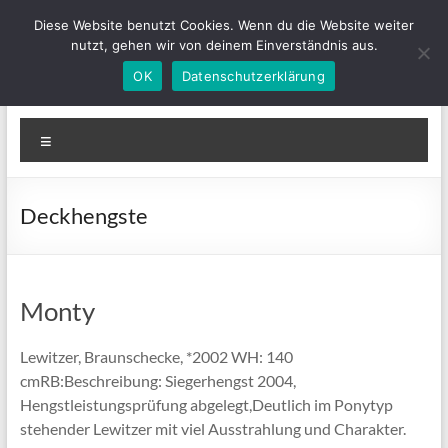
Zum
Diese Website benutzt Cookies. Wenn du die Website weiter
Inhalt
nutzt, gehen wir von deinem Einverständnis aus.
springen
OK
Datenschutzerklärung
IGLewitzer-MV
Bunte Ponys für Groß und Klein
Menü
Deckhengste
Monty
Lewitzer, Braunschecke, *2002 WH: 140
cmRB:Beschreibung: Siegerhengst 2004,
Hengstleistungsprüfung abgelegt,Deutlich im Ponytyp
stehender Lewitzer mit viel Ausstrahlung und Charakter.