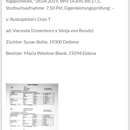
Rappschecke, *28.04.2019, WH:143cm, Rb:17,5,
Stutbuchaufnahme: 7,50 Pkt, Eigenleistungsprüfung: –
v: Rudolphital’s Oslo T
ad: Varonda (Greenhorn x Venja von Rondo)
Züchter: Susan Bolte, 19300 Deibow
Besitzer: Maria Wiedow-Blank, 19294 Eldena