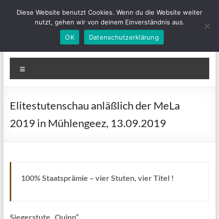
Zum
Diese Website benutzt Cookies. Wenn du die Website weiter
Inhalt
nutzt, gehen wir von deinem Einverständnis aus.
springen
OK
Datenschutzerklärung
IGLewitzer-MV
Bunte Ponys für Groß und Klein
Menü
Elitestutenschau anläßlich der MeLa
2019 in Mühlengeez, 13.09.2019
100% Staatsprämie – vier Stuten, vier Titel !
Siegerstute „Quinn“